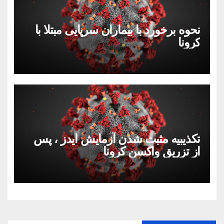
نحوه برخورد با بیماران سرپایی مبتلا با
کرونا
تکذیبیه مثبت شدن آزمایش ایدز ، پس
از تزریق واکسن کرونا