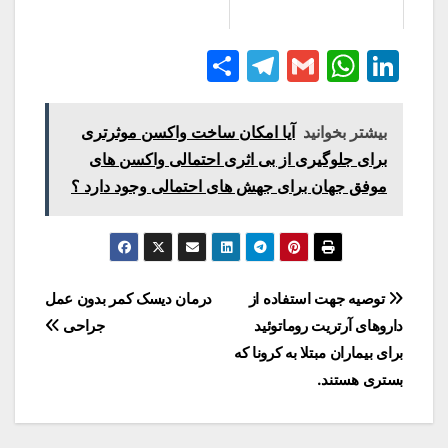
S
T
G
W
Li
h
el
m
h
n
ar
e
ai
at
k
بیشتر بخوانید
آیا امکان ساخت واکسن موثرتری
e
gr
l
s
e
برای جلوگیری از بی اثری احتمالی واکسن های
a
A
dI
موفق جهان برای جهش های احتمالی وجود دارد ؟
m
p
n
p
توصیه جهت استفاده از
درمان دیسک کمر بدون عمل
داروهای آرتریت روماتوئید
جراحی
برای بیماران مبتلا به کرونا که
بستری هستند.