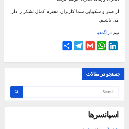
از صبر و شکیبایی شما کاربران محترم کمال تشکر را دارا
می باشیم.
تیم
دراگمدیا
S
T
G
W
Li
h
el
m
h
n
ar
e
ai
at
k
e
gr
l
s
e
جستجو در مقالات
a
A
dI
m
p
n
p
اسپانسرها